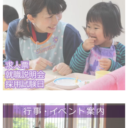
爽やかな気持ちで講座を受けられることが特徴です。
〇
今までの光明塾
風景
長池公園散策
お腹の菌の話
第二の人生の資金計画
おかげさまの心で
■
募集
人
数
：１５名
■
応募条
件
：
応募条件は特にありません。
■
費
用
：
１回７００円
（
５回まとめてのお支払いの場合、１回５００円になります）
講座により
別途費用
がかかる場合があります
。
■
募集期
間
：
令和
６
年
１０
月
から随時
■
講座修了
者
：①出席者への修了証書発行
②次期講
座の優先登録
③多摩養育園の諸活動に参加可
■
申込み方法：次の１，２のいずれかをお選びください
。
１．はがきに「光明塾講座申込書」と書いて下記２のファックス用申込書の①～⑤までの
を記
項目
入し
下記宛先にお送りください。
〒
192
-
0055
八王子市八木
町
8
-
11
光明ビル
4
階「光明塾事務局」宛
２．別紙「光明塾申込書
(FAX
送信用
)
」に必要事項を
記入し、
ファックスでお送りください。
FAX:
042
‐
623
‐
3389
■取得した個人情報は、光明塾運営事業の範囲内で利用し、目的以外に使用
することはありません。
■ご不明な点がございましたら、下記にご連絡ください。
＜お問合せ＞
担当
：
高瀬
042
6
4
2
2853
電話：
‐
‐