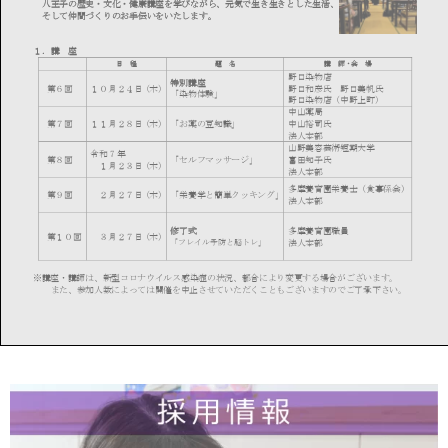
八王子の歴史・文化
・健康講座を学びながら、元気で生き生きとした生活、
そして仲間づくりのお手伝いをいたします
。
１
．
講
座
日
程
題
名
講
師
・会
場
野口染物店
特別講座
第６回
１０月２４日（木）
野口
和彦
氏
野口美帆氏
「染物体験」
野口染物店
（中野上町）
中山薬局
第
７
回
１１
月
２８
日（木）
「お薬の豆知識」
中山
裕司
氏
法人本部
山野美容芸術短期大学
令和
7
年
第
８
回
「セルフマッサージ」
富田知子氏
１月２
３
日
（木）
法人本部
多摩養育園栄養士（食事係会）
第９回
０
２月２７日（木）
「
栄養学と簡単クッキング
」
法人本部
修了式
多摩養育園職員
第
１０
回
０
３月２
７
日（木）
法人本部
「フレイル予防と脳トレ
」
※講座・講師は、
新型
コロナ
ウイルス感染症
の状況、
都合により変更する場合がございます。
また、参加人数によっては開催を中止させていただくこともございますのでご了承下
さい。
２
．
交流カフェ
講座終了後、
お茶を飲みながらおしゃべりを楽しみます。
○講座の流れ
通常、
講座は全１０回で、
屋内の座学
が中心になりますが、感染予防対策がしっかりと
とれる環境をご用意しております。講座の前に簡単な体操や
朗読を行い、リフレッシュした