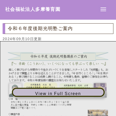
社会福祉法人多摩養育園
N
a
v
i
g
令和６年度後期光明塾ご案内
a
t
i
2024年09月10日更新
o
n
令
和
6
年度
後期
光明塾
講座のご案内
『～
幸齢（こうれい）
、
いくつになっても学ぶって楽しい
～』
楽しく学びながら仲間作りや生きがい
づく
り
を目指しスタートした
「光明塾」も、お
かげさまで
開塾より
8
年
を迎えることができました。
「今日行くところ
！
」「
今日用が
ある
！
」
学び
続けることは成長
し続けること
。
今年度も
是非、
皆様のご参加
を
お待ち
しております
。
令和
6
年度
後期
の
講座をお知らせいたします。
光明塾塾長
北出
亮
明塾理事長
足利
正哲
光
元拓殖大学教授・日本ビジネス
社会福祉
法人多摩養育園理事長
コミュニケーション学会理事長
「健康
づくり
」
を
View in Full Screen
「仲間
づくり
」
を応援します
コーディネート
します
〇日
程
令和
6
年
１０
月
２４
日から
令和
7
年
３
月
２
７
日まで全
５
回
月
１回木曜日開催
午前１０時から１２時頃までの約２時間
開
講日は
下記
の
通り
です。
〇講座内容