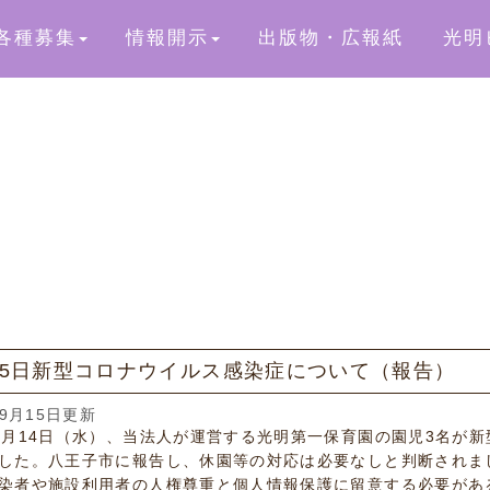
各種募集
情報開示
出版物・広報紙
光明
15日新型コロナウイルス感染症について（報告）
09月15日更新
9月14日（水）、当法人が運営する光明第一保育園の園児3名が
した。八王子市に報告し、休園等の対応は必要なしと判断されま
染者や施設利用者の人権尊重と個人情報保護に留意する必要があ