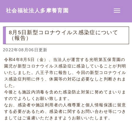
社会福祉法人多摩養育園
N
a
v
i
g
8月5日新型コロナウイルス感染症について
a
（報告）
t
i
o
2022年08月06日更新
n
令和4年8月5日（金）、当法人が運営する光明第五保育園の
園児が新型コロナウイルス感染症に感染していることが判明
いたしました。八王子市に報告し、今回の新型コロナウイル
ス感染症判明に伴う、休園等の対応は必要なしと判断されま
した。
今後とも施設内消毒を含めた感染防止対策に努めてまいりま
すのでよろしくお願い致します。
なお、感染者や施設利用者の人権尊重と個人情報保護に留意
する必要があるため、感染者に関するお問い合わせ等につき
ましてはご遠慮いただきますようお願いいたします。