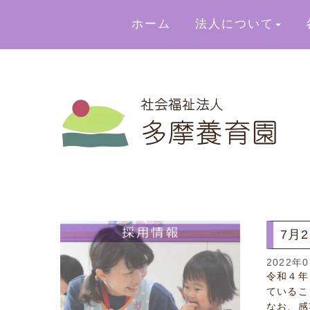
ホーム
法人について
7月
2022年
令和４年
ているこ
なお、感